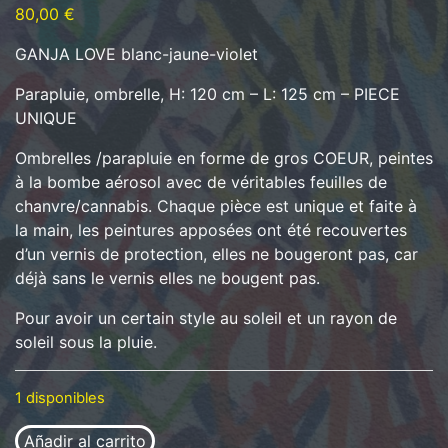
80,00
€
GANJA LOVE blanc-jaune-violet
Parapluie, ombrelle, H: 120 cm – L: 125 cm – PIECE
UNIQUE
Ombrelles /parapluie en forme de gros COEUR, peintes
à la bombe aérosol avec de véritables feuilles de
chanvre/cannabis. Chaque pièce est unique et faite à
la main, les peintures apposées ont été recouvertes
d’un vernis de protection, elles ne bougeront pas, car
déjà sans le vernis elles ne bougent pas.
Pour avoir un certain style au soleil et un rayon de
soleil sous la pluie.
1 disponibles
GANJA LOVE blanc-jaune-violet / ref: P02 cantidad
Añadir al carrito