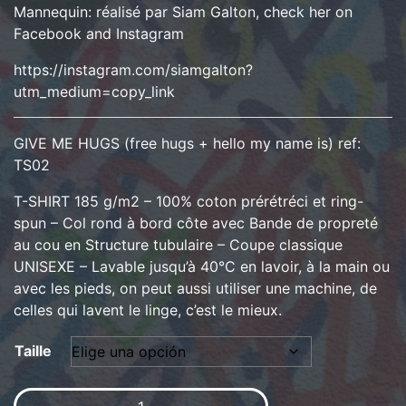
Mannequin: réalisé par Siam Galton, check her on
Facebook and Instagram
https://instagram.com/siamgalton?
utm_medium=copy_link
GIVE ME HUGS (free hugs + hello my name is) ref:
TS02
T-SHIRT 185 g/m2 – 100% coton prérétréci et ring-
spun – Col rond à bord côte avec Bande de propreté
au cou en Structure tubulaire – Coupe classique
UNISEXE – Lavable jusqu’à 40°C en lavoir, à la main ou
avec les pieds, on peut aussi utiliser une machine, de
celles qui lavent le linge, c’est le mieux.
Taille
GIVE ME HUGS (free hugs + hello my name is) cantidad