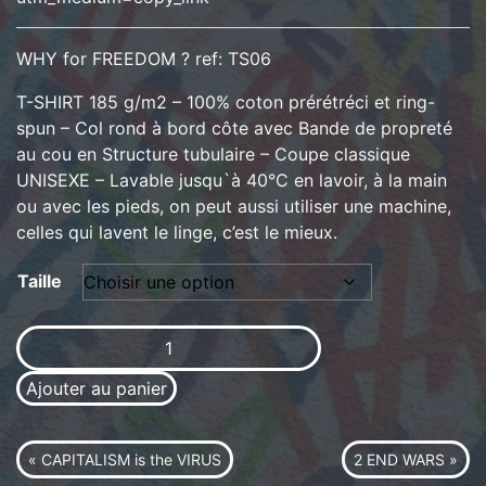
WHY for FREEDOM ? ref: TS06
T-SHIRT 185 g/m2 – 100% coton prérétréci et ring-
spun – Col rond à bord côte avec Bande de propreté
au cou en Structure tubulaire – Coupe classique
UNISEXE – Lavable jusqu`à 40°C en lavoir, à la main
ou avec les pieds, on peut aussi utiliser une machine,
celles qui lavent le linge, c’est le mieux.
Taille
quantité de WHY ? For FREEDOM ? ref: TS06
Ajouter au panier
« CAPITALISM is the VIRUS
2 END WARS »